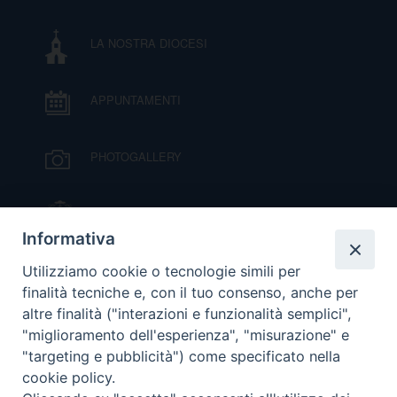
I
LA NOSTRA DIOCESI
P
E
PRIVACY
APPUNTAMENTI
D
COOKIE POLICY
C
PHOTOGALLERY
P
P
R
IL VESCOVO MONS. ORAZIO FRANCESCO
PIAZZA
Informativa
D
VIDEOGALLERY
Utilizziamo cookie o tecnologie simili per
finalità tecniche e, con il tuo consenso, anche per
altre finalità ("interazioni e funzionalità semplici",
F
ORARI S. MESSE
"miglioramento dell'esperienza", "misurazione" e
"targeting e pubblicità") come specificato nella
P
cookie policy.
MODULISTICA