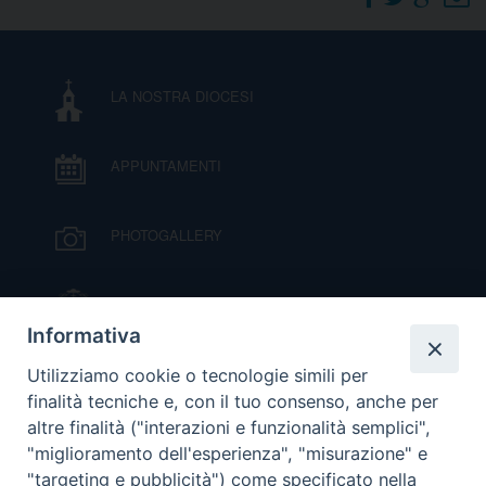
DOVE SIAMO
E
I
LA NOSTRA DIOCESI
P
E
PRIVACY
APPUNTAMENTI
D
COOKIE POLICY
C
PHOTOGALLERY
P
P
R
IL VESCOVO MONS. ORAZIO FRANCESCO
PIAZZA
Informativa
D
VIDEOGALLERY
Utilizziamo cookie o tecnologie simili per
finalità tecniche e, con il tuo consenso, anche per
altre finalità ("interazioni e funzionalità semplici",
F
ORARI S. MESSE
"miglioramento dell'esperienza", "misurazione" e
"targeting e pubblicità") come specificato nella
P