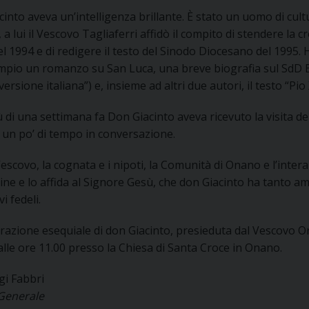
UFFICIO SERVIZIO DIOCESANO PER LA PASTORALE
into aveva un’intelligenza brillante. È stato un uomo di cult
, a lui il Vescovo Tagliaferri affidò il compito di stendere la
UFFICIO SERVIZIO DIOCESANO PER LA FORMAZIO
l 1994 e di redigere il testo del Sinodo Diocesano del 1995. 
mpio un romanzo su San Luca, una breve biografia sul SdD B
UFFICIO PER LA PASTORALE DELLA LEGALITÀ, AN
 versione italiana”) e, insieme ad altri due autori, il testo “Pi
UFFICIO DI PASTORALE SOCIALE, LAVORO E CUS
INDICAZIONI E DOCUMENTI UFFICIO PASTORALE 
 di una settimana fa Don Giacinto aveva ricevuto la visita d
 un po’ di tempo in conversazione.
UFFICIO STAMPA E COMUNICAZIONI SOCIALI
Vescovo, la cognata e i nipoti, la Comunità di Onano e l’inter
ine e lo affida al Signore Gesù, che don Giacinto ha tanto am
i fedeli.
razione esequiale di don Giacinto, presieduta dal Vescovo Or
lle ore 11.00 presso la Chiesa di Santa Croce in Onano.
gi Fabbri
 Generale