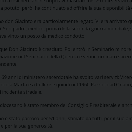
to a risiedere anche dopo aver lasciato nel 2011 il servizio at
UFFICIO PER LA PASTORALE FAMILIARE
GIORNALINO MINISTRANTI
INDICAZIONI E DOCUMENTI PASTORALE FAMILIA
a potuto, però, ha continuato ad offrire la sua disponibilità e
UFFICIO PER LA PASTORALE GIOVANILE
 don Giacinto era particolarmente legato. Vi era arrivato q
). Suo padre, medico, prima della seconda guerra mondiale, s
UFFICIO PER L’EDUCAZIONE E LA SCUOLA – PAS
eva vinto un posto da medico condotto.
UFFICIO PER L’INSEGNAMENTO DELLA RELIGIONE 
que Don Giacinto è cresciuto. Poi entrò in Seminario minore
azione nel Seminario della Quercia e venne ordinato sacerdo
UFFICIO PER LA PASTORALE DELLA SALUTE
INDICAZIONI E DOCUMENTI UFFICIO PASTORALE 
ndente.
UFFICIO PER LA PASTORALE DELLO SPORT E TEM
 69 anni di ministero sacerdotale ha svolto vari servizi: Vic
oco a Marta e a Cellere e quindi nel 1960 Parroco ad Onano, 
UFFICIO PER LA PASTORALE DEL TURISMO, FESTE
 incidente stradale.
o diocesano è stato membro del Consiglio Presbiterale e anch
UFFICIO PASTORALE CARCERARIA
 è stato parroco per 51 anni, stimato da tutti, per il suo a
UFFICIO SERVIZIO DIOCESANO PER LA TUTELA DE
 e per la sua generosità.