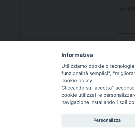
data pu
Informativa
LA NOSTRA DIOCESI
Utilizziamo cookie o tecnologie s
funzionalità semplici", "miglior
cookie policy.
IL VESCOVO MONS. ORAZIO
Cliccando su "accetta" acconsent
FRANCESCO PIAZZA
cookie utilizzati e personalizza
navigazione installando i soli co
MODULISTICA
Personalizza