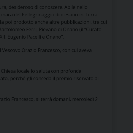
 DELLE FRAGILITÀ
ura, desideroso di conoscere. Abile nello
 cronaca del Pellegrinaggio diocesano in Terra
NE ALL’IMPEGNO SOCIALE E POLITICO
Ha poi prodotto anche altre pubblicazioni, tra cui
artolomeo Ferri, Pievano di Onano (il “Curato
TIUSURA E PRESTITO SOCIALE
o XII. Eugenio Pacelli e Onano”.
TODIA DEL CREATO
SOCIALE – POLICORO
el Vescovo Orazio Francesco, con cui aveva
a Chiesa locale lo saluta con profonda
ato, perché gli conceda il premio riservato ai
azio Francesco, si terrà domani, mercoledì 2