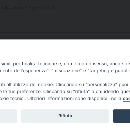
bblicazione 1 Agosto 2023
APPUNTAMENTI
imili per finalità tecniche e, con il tuo consenso, anche per 
amento dell'esperienza", "misurazione" e "targeting e pubbli
VIDEOGALLERY
i all'utilizzo dei cookie. Cliccando su "personalizza" puoi
re le tue preferenze. Cliccando su "rifiuta" o chiudendo que
okie tecnici. Ulteriori informazioni sono disponibili nella
coo
PODCAST
Rifiuta
© 2026 Diocesi di Viterbo.