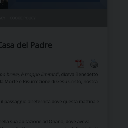
ACY
COOKIE POLICY
RALE
DEL CLERO
CO
Casa del Padre
SANO)
RATIVO
IA
po breve, è troppo limitata
”, diceva Benedetto
lla Morte e Risurrezione di Gesù Cristo, nostra
A LE CHIESE
 il passaggio all’eternità dove questa mattina è
RELIGIOSO
SANO
nella sua abitazione ad Onano, dove aveva