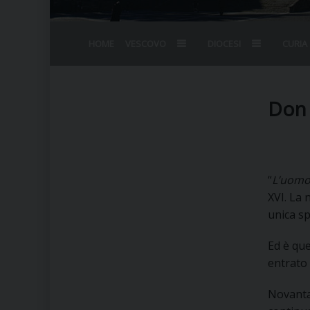
HOME
VESCOVO
DIOCESI
CURIA
BIOGRAFIA
STEMMA
OMELIE
AGENDA D
VESCOVADO
VESCOVI E
Don 
“
L’uomo 
XVI. La 
unica s
Ed è que
entrato 
Novanta