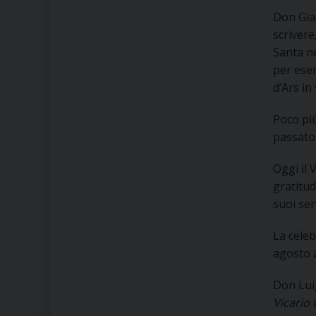
Don Giac
scrivere
Santa ne
per ese
d’Ars in
Poco più
passato
Oggi il 
gratitud
suoi serv
La celeb
agosto a
Don Lui
Vicario