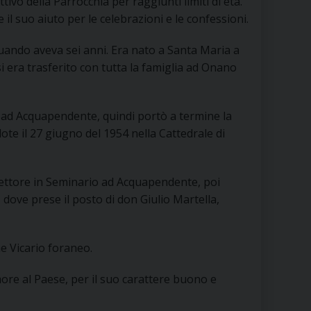
tivo della Parrocchia per raggiunti limiti di età.
RE
 il suo aiuto per le celebrazioni e le confessioni.
uando aveva sei anni. Era nato a Santa Maria a
i era trasferito con tutta la famiglia ad Onano
TORALE DELLA CULTURA
CATTOLICA NELLE SCUOLE (IRC)
 ad Acquapendente, quindi portò a termine la
te il 27 giugno del 1954 nella Cattedrale di
DELLA SALUTE
PO LIBERO
erettore in Seminario ad Acquapendente, poi
dove prese il posto di don Giulio Martella,
 E PELLEGRINAGGI
e Vicario foraneo.
more al Paese, per il suo carattere buono e
I MINORI E CENTRO DI ASCOLTO DIOCESANO PER LA TUTELA DEI MINORI