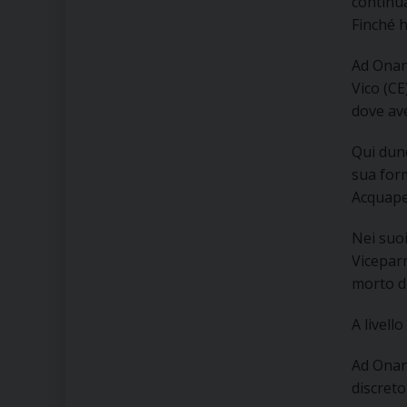
continua
Finché h
Ad Onano
Vico (CE
dove av
Qui dun
sua form
Acquape
Nei suoi
Viceparr
morto di
A livell
Ad Onano
discreto