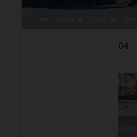
HOME
VESCOVO
DIOCESI
CURIA
BIOGRAFIA
STEMMA
OMELIE
AGENDA D
VESCOVADO
VESCOVI E
04