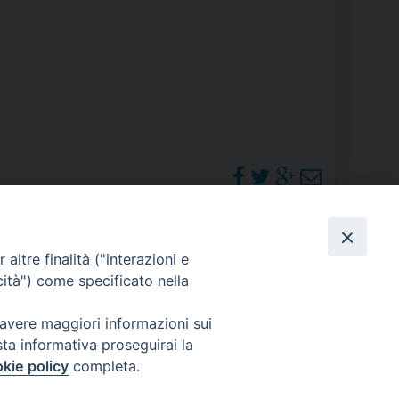
RE
TORALE DELLA CULTURA
CATTOLICA NELLE SCUOLE (IRC)
DELLA SALUTE
PO LIBERO
PHOTOGALLERY
altre finalità ("interazioni e
 E PELLEGRINAGGI
cità") come specificato nella
ORARI S. MESSE
 avere maggiori informazioni sui
sta informativa proseguirai la
I MINORI E CENTRO DI ASCOLTO DIOCESANO PER LA TUTELA DEI MINORI
kie policy
completa.