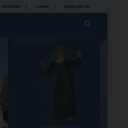
 accessibile
Contatti
Mappa del sito
Tegola Madonna della Quercia
Santa Rosa da Viterbo