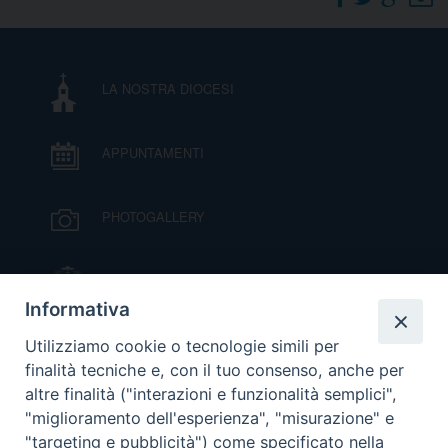
DOVE SIAMO
E
I
LA NOSTRA DIOCESI
P
E
PRIVACY
APPUNTAMENTI
D
COOKIE POLICY
C
PHOTOGALLERY
P
P
R
IL VESCOVO MONS. ORAZIO FRANCESCO
PIAZZA
Informativa
D
VIDEOGALLERY
Utilizziamo cookie o tecnologie simili per
finalità tecniche e, con il tuo consenso, anche per
altre finalità ("interazioni e funzionalità semplici",
F
ORARI S. MESSE
"miglioramento dell'esperienza", "misurazione" e
"targeting e pubblicità") come specificato nella
P