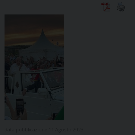
DIOCESI
CURIA
CLERO
C
PARROCCHIE
C
P
CONTATTI
C
data pubblicazione 11 Agosto 2023
C
P