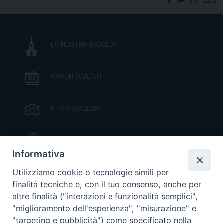
DOVE SIAMO
E
I
LA NOSTRA DIOCESI
P
E
PRIVACY
APPUNTAMENTI
D
COOKIE POLICY
C
PHOTOGALLERY
P
P
R
IL VESCOVO MONS. ORAZIO FRANCESCO
PIAZZA
Informativa
D
VIDEOGALLERY
Utilizziamo cookie o tecnologie simili per
finalità tecniche e, con il tuo consenso, anche per
altre finalità ("interazioni e funzionalità semplici",
F
ORARI S. MESSE
"miglioramento dell'esperienza", "misurazione" e
"targeting e pubblicità") come specificato nella
P