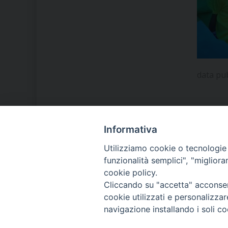
data pu
Informativa
LA NOSTRA DIOCESI
Utilizziamo cookie o tecnologie s
funzionalità semplici", "miglior
cookie policy.
IL VESCOVO MONS. ORAZIO
Cliccando su "accetta" acconsent
FRANCESCO PIAZZA
cookie utilizzati e personalizza
navigazione installando i soli co
MODULISTICA