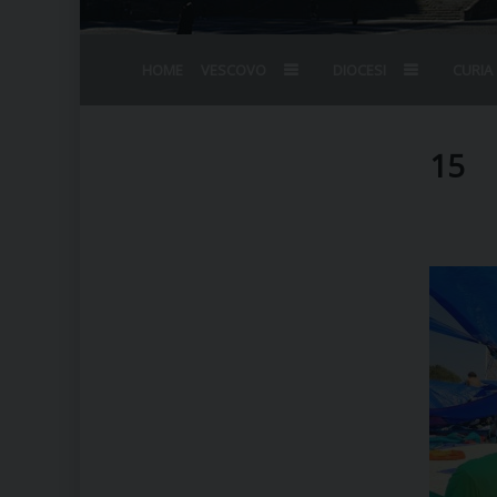
HOME
VESCOVO
DIOCESI
CURIA
BIOGRAFIA
STEMMA
OMELIE
AGENDA D
VESCOVADO
VESCOVI E
15