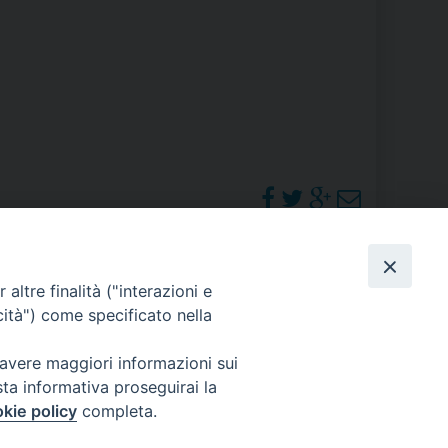
RE
TORALE DELLA CULTURA
CATTOLICA NELLE SCUOLE (IRC)
DELLA SALUTE
PO LIBERO
PHOTOGALLERY
altre finalità ("interazioni e
 E PELLEGRINAGGI
cità") come specificato nella
ORARI S. MESSE
 avere maggiori informazioni sui
sta informativa proseguirai la
I MINORI E CENTRO DI ASCOLTO DIOCESANO PER LA TUTELA DEI MINORI
kie policy
completa.