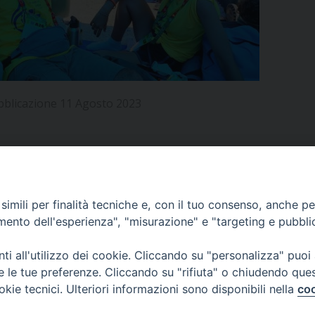
UFFICIO PER LA PASTORALE FAMILIARE
GIORNALINO MINISTRANTI
INDICAZIONI E DOCUMENTI PASTORALE FAMILIA
UFFICIO PER LA PASTORALE GIOVANILE
UFFICIO PER L’EDUCAZIONE E LA SCUOLA – PAS
bblicazione 11 Agosto 2023
UFFICIO PER L’INSEGNAMENTO DELLA RELIGIONE 
UFFICIO PER LA PASTORALE DELLA SALUTE
INDICAZIONI E DOCUMENTI UFFICIO PASTORALE 
UFFICIO PER LA PASTORALE DELLO SPORT E TEM
APPUNTAMENTI
imili per finalità tecniche e, con il tuo consenso, anche per 
UFFICIO PER LA PASTORALE DEL TURISMO, FESTE
amento dell'esperienza", "misurazione" e "targeting e pubbli
VIDEOGALLERY
UFFICIO PASTORALE CARCERARIA
i all'utilizzo dei cookie. Cliccando su "personalizza" puoi
re le tue preferenze. Cliccando su "rifiuta" o chiudendo que
UFFICIO SERVIZIO DIOCESANO PER LA TUTELA DE
okie tecnici. Ulteriori informazioni sono disponibili nella
coo
PODCAST