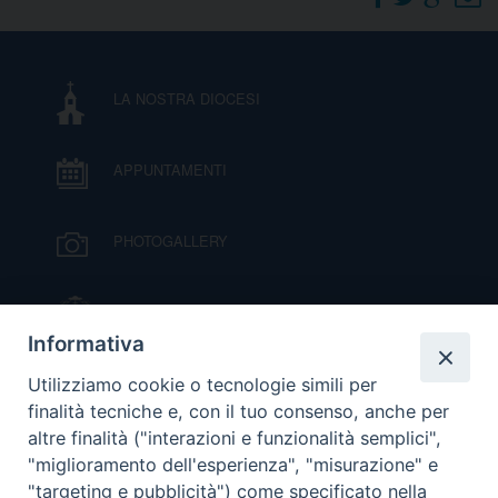
DOVE SIAMO
E
I
LA NOSTRA DIOCESI
P
E
PRIVACY
APPUNTAMENTI
D
COOKIE POLICY
C
PHOTOGALLERY
P
P
R
IL VESCOVO MONS. ORAZIO FRANCESCO
PIAZZA
Informativa
D
VIDEOGALLERY
Utilizziamo cookie o tecnologie simili per
finalità tecniche e, con il tuo consenso, anche per
altre finalità ("interazioni e funzionalità semplici",
F
ORARI S. MESSE
"miglioramento dell'esperienza", "misurazione" e
"targeting e pubblicità") come specificato nella
P