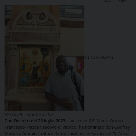
CURIA
CLERO
La Cancelleria
C
PARROCCHIE
C
P
CONTATTI
C
Vescovile comunica che:
Con Decreto del 26 luglio 2023
, il Vescovo S.E. Mons. Orazio
C
P
Francesco Piazza Vescovo di Viterbo, ha nominato don Godfrey
DOVE SIAMO
Mwansa Amministratore Parrocchiale delle Parrocchie “S. Maria
E