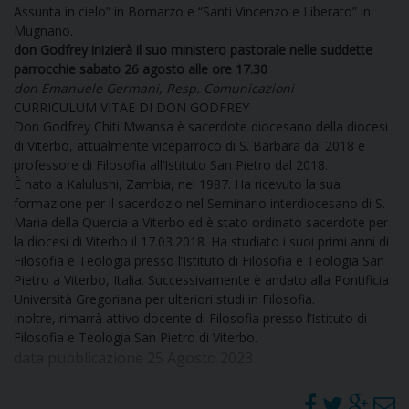
Assunta in cielo” in Bomarzo e “Santi Vincenzo e Liberato” in
I
Mugnano.
don Godfrey inizierà il suo ministero pastorale nelle suddette
P
E
PRIVACY
parrocchie sabato 26 agosto alle ore 17.30
don Emanuele Germani, Resp. Comunicazioni
D
CURRICULUM VITAE DI DON GODFREY
Don Godfrey Chiti Mwansa è sacerdote diocesano della diocesi
di Viterbo, attualmente viceparroco di S. Barbara dal 2018 e
COOKIE POLICY
C
P
professore di Filosofia all’Istituto San Pietro dal 2018.
È nato a Kalulushi, Zambia, nel 1987. Ha ricevuto la sua
P
formazione per il sacerdozio nel Seminario interdiocesano di S.
R
Maria della Quercia a Viterbo ed è stato ordinato sacerdote per
la diocesi di Viterbo il 17.03.2018. Ha studiato i suoi primi anni di
Filosofia e Teologia presso l’Istituto di Filosofia e Teologia San
D
Pietro a Viterbo, Italia. Successivamente è andato alla Pontificia
Università Gregoriana per ulteriori studi in Filosofia.
Inoltre, rimarrà attivo docente di Filosofia presso l’Istituto di
F
Filosofia e Teologia San Pietro di Viterbo.
data pubblicazione 25 Agosto 2023
P