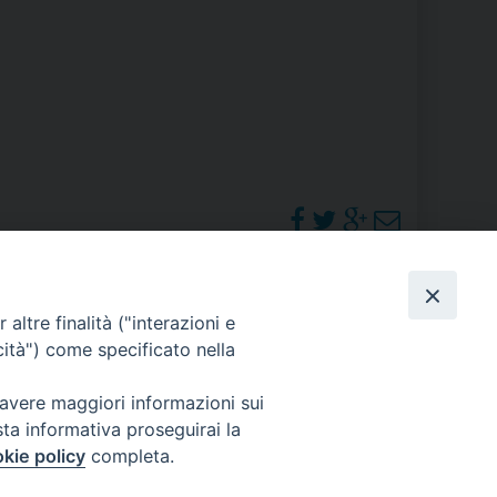
RE
TORALE DELLA CULTURA
CATTOLICA NELLE SCUOLE (IRC)
DELLA SALUTE
PO LIBERO
PHOTOGALLERY
altre finalità ("interazioni e
 E PELLEGRINAGGI
cità") come specificato nella
ORARI S. MESSE
 avere maggiori informazioni sui
sta informativa proseguirai la
I MINORI E CENTRO DI ASCOLTO DIOCESANO PER LA TUTELA DEI MINORI
kie policy
completa.