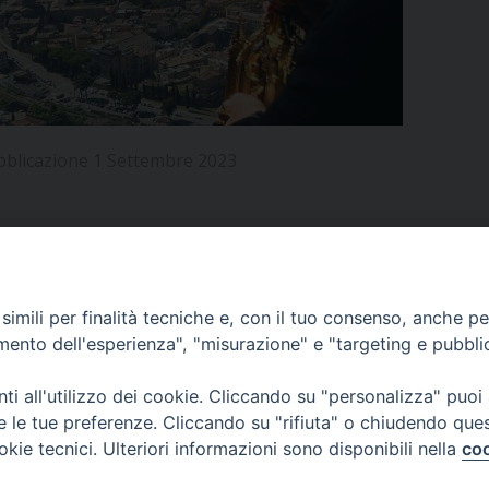
UFFICIO PER LA PASTORALE FAMILIARE
GIORNALINO MINISTRANTI
INDICAZIONI E DOCUMENTI PASTORALE FAMILIA
UFFICIO PER LA PASTORALE GIOVANILE
UFFICIO PER L’EDUCAZIONE E LA SCUOLA – PAS
bblicazione 1 Settembre 2023
UFFICIO PER L’INSEGNAMENTO DELLA RELIGIONE 
UFFICIO PER LA PASTORALE DELLA SALUTE
INDICAZIONI E DOCUMENTI UFFICIO PASTORALE 
UFFICIO PER LA PASTORALE DELLO SPORT E TEM
APPUNTAMENTI
imili per finalità tecniche e, con il tuo consenso, anche per 
UFFICIO PER LA PASTORALE DEL TURISMO, FESTE
amento dell'esperienza", "misurazione" e "targeting e pubbli
VIDEOGALLERY
UFFICIO PASTORALE CARCERARIA
i all'utilizzo dei cookie. Cliccando su "personalizza" puoi
re le tue preferenze. Cliccando su "rifiuta" o chiudendo que
UFFICIO SERVIZIO DIOCESANO PER LA TUTELA DE
okie tecnici. Ulteriori informazioni sono disponibili nella
coo
PODCAST