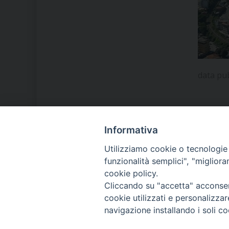
data pu
Informativa
LA NOSTRA DIOCESI
Utilizziamo cookie o tecnologie s
funzionalità semplici", "miglior
cookie policy.
IL VESCOVO MONS. ORAZIO
Cliccando su "accetta" acconsent
FRANCESCO PIAZZA
cookie utilizzati e personalizza
navigazione installando i soli co
MODULISTICA