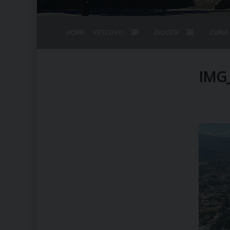
HOME
VESCOVO
DIOCESI
CURIA
BIOGRAFIA
STEMMA
OMELIE
AGENDA D
VESCOVADO
VESCOVI E
IMG