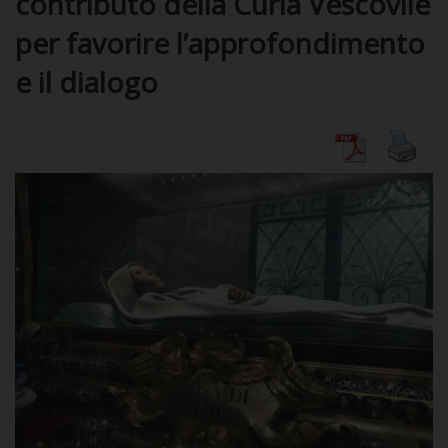
contributo della Curia Vescovile
per favorire l’approfondimento
DIOCESI
e il dialogo
CURIA
CLERO
C
PARROCCHIE
C
P
CONTATTI
C
C
P