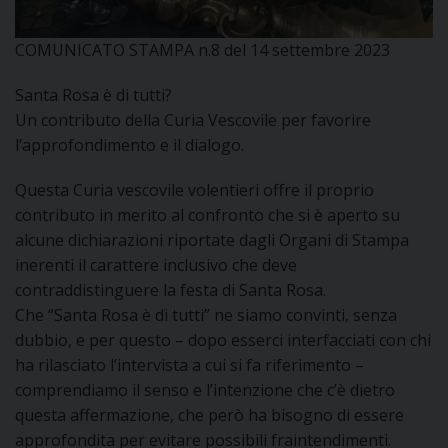
DOVE SIAMO
E
COMUNICATO STAMPA n.8 del 14 settembre 2023
I
Santa Rosa è di tutti?
P
E
PRIVACY
Un contributo della Curia Vescovile per favorire
l’approfondimento e il dialogo.
D
Questa Curia vescovile volentieri offre il proprio
COOKIE POLICY
C
contributo in merito al confronto che si è aperto su
P
alcune dichiarazioni riportate dagli Organi di Stampa
P
inerenti il carattere inclusivo che deve
R
contraddistinguere la festa di Santa Rosa.
Che “Santa Rosa è di tutti” ne siamo convinti, senza
D
dubbio, e per questo – dopo esserci interfacciati con chi
ha rilasciato l’intervista a cui si fa riferimento –
comprendiamo il senso e l’intenzione che c’è dietro
F
questa affermazione, che però ha bisogno di essere
approfondita per evitare possibili fraintendimenti.
P