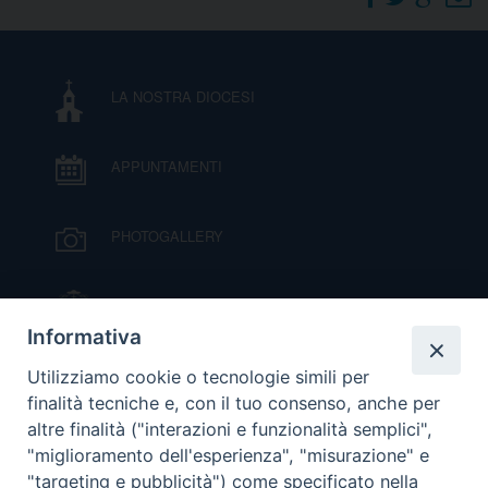
DOVE SIAMO
E
I
LA NOSTRA DIOCESI
P
E
PRIVACY
APPUNTAMENTI
D
COOKIE POLICY
C
PHOTOGALLERY
P
P
R
IL VESCOVO MONS. ORAZIO FRANCESCO
PIAZZA
Informativa
D
VIDEOGALLERY
Utilizziamo cookie o tecnologie simili per
finalità tecniche e, con il tuo consenso, anche per
altre finalità ("interazioni e funzionalità semplici",
F
ORARI S. MESSE
"miglioramento dell'esperienza", "misurazione" e
"targeting e pubblicità") come specificato nella
P