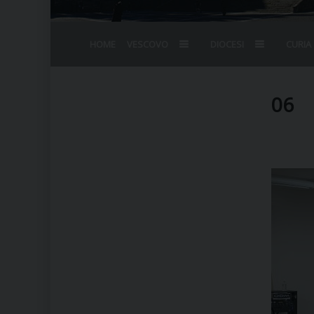
HOME
VESCOVO
DIOCESI
CURIA
BIOGRAFIA
STEMMA
OMELIE
AGENDA D
VESCOVADO
VESCOVI E
06