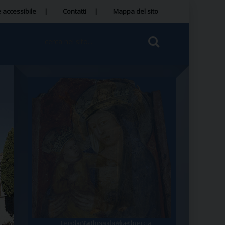
 accessibile
Contatti
Mappa del sito
Tegola Madonna della Quercia
Santa Rosa da Viterbo