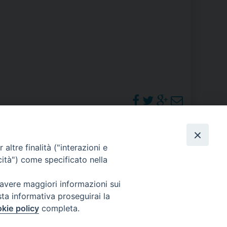
RE
TORALE DELLA CULTURA
CATTOLICA NELLE SCUOLE (IRC)
DELLA SALUTE
PO LIBERO
PHOTOGALLERY
altre finalità ("interazioni e
 E PELLEGRINAGGI
cità") come specificato nella
ORARI S. MESSE
 avere maggiori informazioni sui
sta informativa proseguirai la
I MINORI E CENTRO DI ASCOLTO DIOCESANO PER LA TUTELA DEI MINORI
kie policy
completa.