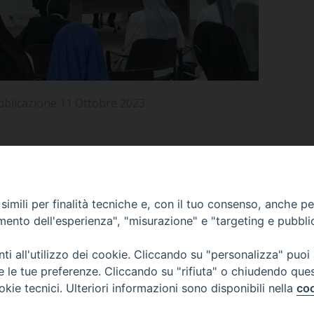
UFFICIO PER LA PASTORALE FAMILIARE
GIORNALINO MINISTRANTI
INDICAZIONI E DOCUMENTI PASTORALE FAMILIA
UFFICIO PER LA PASTORALE GIOVANILE
UFFICIO PER L’EDUCAZIONE E LA SCUOLA – PAS
bblicazione 11 Ottobre 2023
UFFICIO PER L’INSEGNAMENTO DELLA RELIGIONE 
UFFICIO PER LA PASTORALE DELLA SALUTE
INDICAZIONI E DOCUMENTI UFFICIO PASTORALE 
UFFICIO PER LA PASTORALE DELLO SPORT E TEM
APPUNTAMENTI
imili per finalità tecniche e, con il tuo consenso, anche per 
UFFICIO PER LA PASTORALE DEL TURISMO, FESTE
amento dell'esperienza", "misurazione" e "targeting e pubbli
VIDEOGALLERY
UFFICIO PASTORALE CARCERARIA
i all'utilizzo dei cookie. Cliccando su "personalizza" puoi
re le tue preferenze. Cliccando su "rifiuta" o chiudendo que
UFFICIO SERVIZIO DIOCESANO PER LA TUTELA DE
okie tecnici. Ulteriori informazioni sono disponibili nella
coo
PODCAST