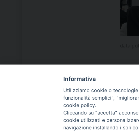
data pu
Informativa
LA NOSTRA DIOCESI
Utilizziamo cookie o tecnologie s
funzionalità semplici", "miglior
cookie policy.
IL VESCOVO MONS. ORAZIO
Cliccando su "accetta" acconsent
FRANCESCO PIAZZA
cookie utilizzati e personalizza
navigazione installando i soli co
MODULISTICA