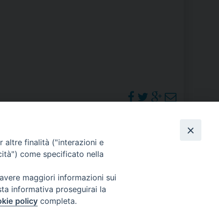
RE
TORALE DELLA CULTURA
CATTOLICA NELLE SCUOLE (IRC)
DELLA SALUTE
PO LIBERO
PHOTOGALLERY
altre finalità ("interazioni e
 E PELLEGRINAGGI
cità") come specificato nella
ORARI S. MESSE
 avere maggiori informazioni sui
sta informativa proseguirai la
I MINORI E CENTRO DI ASCOLTO DIOCESANO PER LA TUTELA DEI MINORI
kie policy
completa.