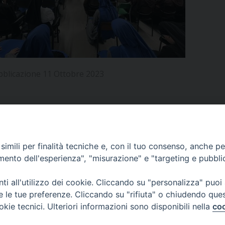
UFFICIO PER LA PASTORALE FAMILIARE
GIORNALINO MINISTRANTI
INDICAZIONI E DOCUMENTI PASTORALE FAMILIA
UFFICIO PER LA PASTORALE GIOVANILE
UFFICIO PER L’EDUCAZIONE E LA SCUOLA – PAS
bblicazione 11 Ottobre 2023
UFFICIO PER L’INSEGNAMENTO DELLA RELIGIONE 
UFFICIO PER LA PASTORALE DELLA SALUTE
INDICAZIONI E DOCUMENTI UFFICIO PASTORALE 
UFFICIO PER LA PASTORALE DELLO SPORT E TEM
APPUNTAMENTI
imili per finalità tecniche e, con il tuo consenso, anche per 
UFFICIO PER LA PASTORALE DEL TURISMO, FESTE
amento dell'esperienza", "misurazione" e "targeting e pubbli
VIDEOGALLERY
UFFICIO PASTORALE CARCERARIA
i all'utilizzo dei cookie. Cliccando su "personalizza" puoi
re le tue preferenze. Cliccando su "rifiuta" o chiudendo que
UFFICIO SERVIZIO DIOCESANO PER LA TUTELA DE
okie tecnici. Ulteriori informazioni sono disponibili nella
coo
PODCAST