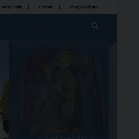
 accessibile
Contatti
Mappa del sito
Tegola Madonna della Quercia
Santa Rosa da Viterbo