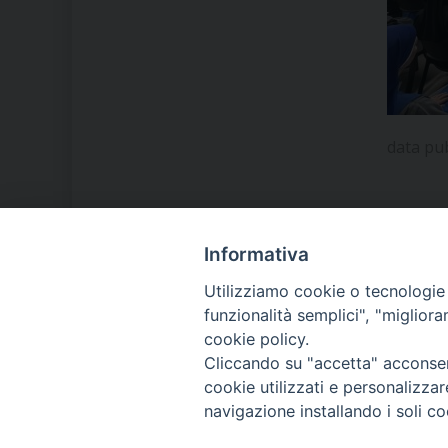
data pu
Informativa
LA NOSTRA DIOCESI
Utilizziamo cookie o tecnologie s
funzionalità semplici", "miglior
cookie policy.
IL VESCOVO MONS. ORAZIO
Cliccando su "accetta" acconsent
FRANCESCO PIAZZA
cookie utilizzati e personalizza
navigazione installando i soli co
MODULISTICA