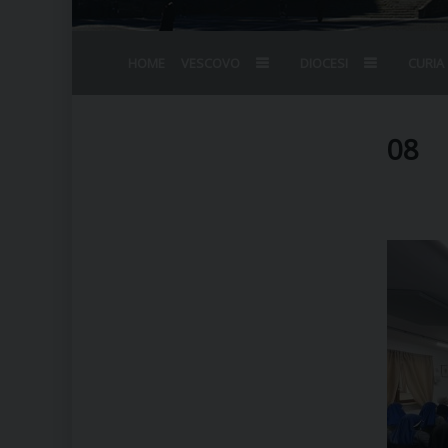
HOME
VESCOVO
DIOCESI
CURIA
BIOGRAFIA
STEMMA
OMELIE
AGENDA D
VESCOVADO
VESCOVI E
08