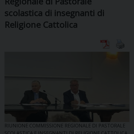
Regionale di Pastorale
scolastica di insegnanti di
DIOCESI
Religione Cattolica
CURIA
CLERO
C
PARROCCHIE
C
P
CONTATTI
C
RIUNIONE COMMISSIONE REGIONALE DI PASTORALE
C
P
SCOLASTICA E INSEGNANTI DI RELIGIONE CATTOLICA