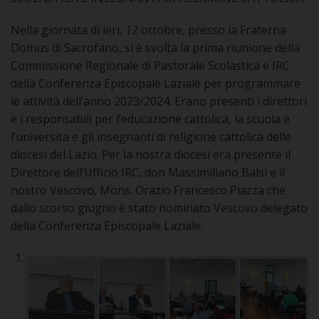
DOVE SIAMO
Nella giornata di ieri, 12 ottobre, presso la Fraterna
E
I
Domus di Sacrofano, si è svolta la prima riunione della
Commissione Regionale di Pastorale Scolastica e IRC
P
E
PRIVACY
della Conferenza Episcopale Laziale per programmare
le attività dell’anno 2023/2024. Erano presenti i direttori
D
e i responsabili per l’educazione cattolica, la scuola e
l’universita e gli insegnanti di religione cattolica delle
COOKIE POLICY
C
diocesi del Lazio. Per la nostra diocesi era presente il
P
Direttore dell’Ufficio IRC, don Massimiliano Balsi e il
P
nostro Vescovo, Mons. Orazio Francesco Piazza che
R
dallo scorso giugno è stato nominato Vescovo delegato
della Conferenza Episcopale Laziale.
D
F
P