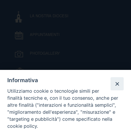
DOVE SIAMO
E
LA NOSTRA DIOCESI
I
P
E
PRIVACY
APPUNTAMENTI
D
PHOTOGALLERY
COOKIE POLICY
C
P
IL VESCOVO MONS. ORAZIO FRANCESCO
P
PIAZZA
R
Informativa
VIDEOGALLERY
Utilizziamo cookie o tecnologie simili per
D
finalità tecniche e, con il tuo consenso, anche per
altre finalità ("interazioni e funzionalità semplici",
ORARI S. MESSE
"miglioramento dell'esperienza", "misurazione" e
F
"targeting e pubblicità") come specificato nella
cookie policy.
MODULISTICA
P