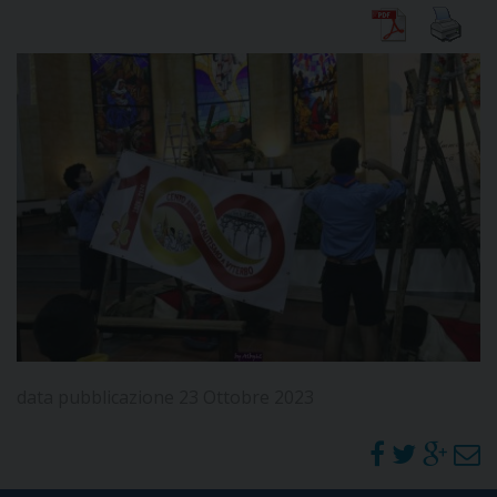
DIOCESI
CURIA
CLERO
C
PARROCCHIE
C
data pubblicazione 23 Ottobre 2023
P
CONTATTI
C
C
P