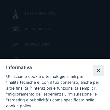
DOVE SIAMO
E
LA NOSTRA DIOCESI
I
P
E
PRIVACY
APPUNTAMENTI
D
PHOTOGALLERY
COOKIE POLICY
C
P
IL VESCOVO MONS. ORAZIO FRANCESCO
P
PIAZZA
R
Informativa
VIDEOGALLERY
Utilizziamo cookie o tecnologie simili per
D
finalità tecniche e, con il tuo consenso, anche per
altre finalità ("interazioni e funzionalità semplici",
ORARI S. MESSE
"miglioramento dell'esperienza", "misurazione" e
F
"targeting e pubblicità") come specificato nella
cookie policy.
MODULISTICA
P