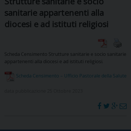
Strutture sanitarie e socio
sanitarie appartenenti alla
DIOCESI
diocesi e ad istituti religiosi
CURIA
Scheda Censimento Strutture sanitarie e socio sanitarie
appartenenti alla diocesi e ad istituti religiosi.
CLERO
Scheda Censimento – Ufficio Pastorale della Salute
C
PARROCCHIE
data pubblicazione 25 Ottobre 2023
C
P
CONTATTI
C
C
P