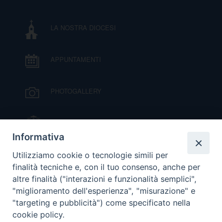
DOVE SIAMO
E
LA NOSTRA DIOCESI
I
P
E
PRIVACY
APPUNTAMENTI
D
PHOTOGALLERY
COOKIE POLICY
C
P
IL VESCOVO MONS. ORAZIO FRANCESCO
P
R
PIAZZA
Informativa
VIDEOGALLERY
Utilizziamo cookie o tecnologie simili per
D
finalità tecniche e, con il tuo consenso, anche per
altre finalità ("interazioni e funzionalità semplici",
ORARI S. MESSE
"miglioramento dell'esperienza", "misurazione" e
F
"targeting e pubblicità") come specificato nella
cookie policy.
MODULISTICA
P