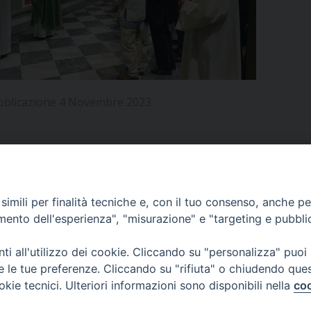
UFFICIO PER LA PASTORALE FAMILIARE
GIORNALINO MINISTRANTI
INDICAZIONI E DOCUMENTI PASTORALE FAMILIA
UFFICIO PER LA PASTORALE GIOVANILE
UFFICIO PER L’EDUCAZIONE E LA SCUOLA – PAS
bblicazione 4 Novembre 2023
UFFICIO PER L’INSEGNAMENTO DELLA RELIGIONE 
UFFICIO PER LA PASTORALE DELLA SALUTE
INDICAZIONI E DOCUMENTI UFFICIO PASTORALE 
UFFICIO PER LA PASTORALE DELLO SPORT E TEM
APPUNTAMENTI
imili per finalità tecniche e, con il tuo consenso, anche per 
UFFICIO PER LA PASTORALE DEL TURISMO, FESTE
amento dell'esperienza", "misurazione" e "targeting e pubbli
VIDEOGALLERY
UFFICIO PASTORALE CARCERARIA
i all'utilizzo dei cookie. Cliccando su "personalizza" puoi
re le tue preferenze. Cliccando su "rifiuta" o chiudendo que
UFFICIO SERVIZIO DIOCESANO PER LA TUTELA DE
okie tecnici. Ulteriori informazioni sono disponibili nella
coo
PODCAST