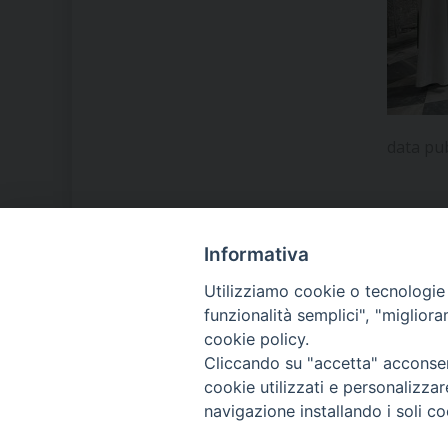
data pu
Informativa
LA NOSTRA DIOCESI
Utilizziamo cookie o tecnologie s
funzionalità semplici", "miglior
cookie policy.
IL VESCOVO MONS. ORAZIO
Cliccando su "accetta" acconsent
FRANCESCO PIAZZA
cookie utilizzati e personalizza
navigazione installando i soli co
MODULISTICA