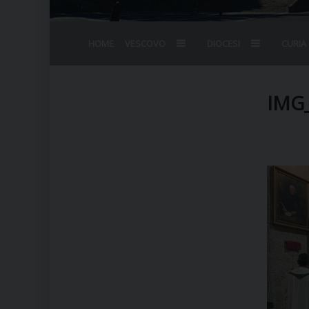
HOME
VESCOVO
DIOCESI
CURIA
BIOGRAFIA
STEMMA
OMELIE
AGENDA D
VESCOVADO
VESCOVI E
IMG