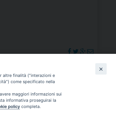
RE
TORALE DELLA CULTURA
CATTOLICA NELLE SCUOLE (IRC)
DELLA SALUTE
PO LIBERO
PHOTOGALLERY
altre finalità ("interazioni e
 E PELLEGRINAGGI
cità") come specificato nella
ORARI S. MESSE
 avere maggiori informazioni sui
sta informativa proseguirai la
I MINORI E CENTRO DI ASCOLTO DIOCESANO PER LA TUTELA DEI MINORI
kie policy
completa.