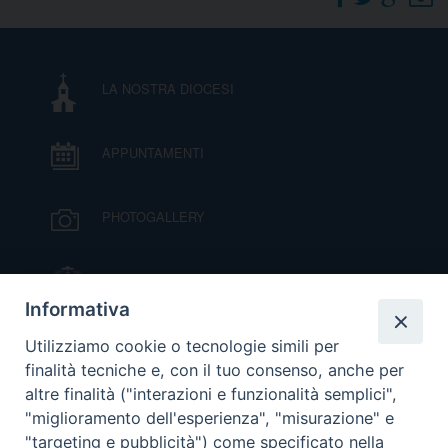
DOVE SIAMO
E
I
LA NOSTRA DIOCESI
P
E
PRIVACY
APPUNTAMENTI
D
COOKIE POLICY
C
PHOTOGALLERY
P
P
R
IL VESCOVO MONS. ORAZIO FRANCESCO
PIAZZA
Informativa
D
VIDEOGALLERY
Utilizziamo cookie o tecnologie simili per
finalità tecniche e, con il tuo consenso, anche per
altre finalità ("interazioni e funzionalità semplici",
F
ORARI S. MESSE
"miglioramento dell'esperienza", "misurazione" e
"targeting e pubblicità") come specificato nella
P