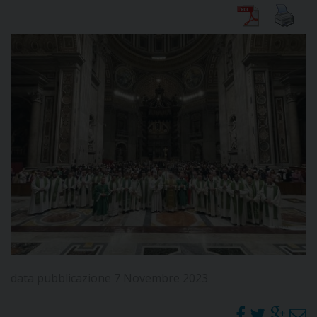
DIOCESI
CURIA
CLERO
C
PARROCCHIE
C
P
CONTATTI
data pubblicazione 7 Novembre 2023
C
C
P