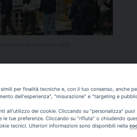
UFFICIO PER LA PASTORALE FAMILIARE
GIORNALINO MINISTRANTI
INDICAZIONI E DOCUMENTI PASTORALE FAMILIA
UFFICIO PER LA PASTORALE GIOVANILE
UFFICIO PER L’EDUCAZIONE E LA SCUOLA – PAS
bblicazione 26 Novembre 2023
UFFICIO PER L’INSEGNAMENTO DELLA RELIGIONE 
UFFICIO PER LA PASTORALE DELLA SALUTE
INDICAZIONI E DOCUMENTI UFFICIO PASTORALE 
UFFICIO PER LA PASTORALE DELLO SPORT E TEM
APPUNTAMENTI
imili per finalità tecniche e, con il tuo consenso, anche per 
UFFICIO PER LA PASTORALE DEL TURISMO, FESTE
amento dell'esperienza", "misurazione" e "targeting e pubbli
VIDEOGALLERY
UFFICIO PASTORALE CARCERARIA
i all'utilizzo dei cookie. Cliccando su "personalizza" puoi
re le tue preferenze. Cliccando su "rifiuta" o chiudendo que
UFFICIO SERVIZIO DIOCESANO PER LA TUTELA DE
okie tecnici. Ulteriori informazioni sono disponibili nella
coo
PODCAST