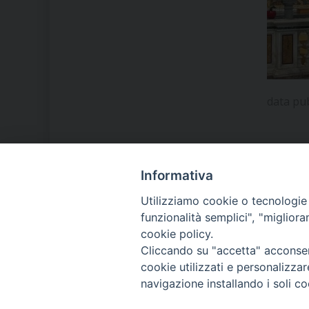
data pu
Informativa
LA NOSTRA DIOCESI
Utilizziamo cookie o tecnologie s
funzionalità semplici", "miglior
cookie policy.
IL VESCOVO MONS. ORAZIO
Cliccando su "accetta" acconsent
FRANCESCO PIAZZA
cookie utilizzati e personalizza
navigazione installando i soli co
MODULISTICA