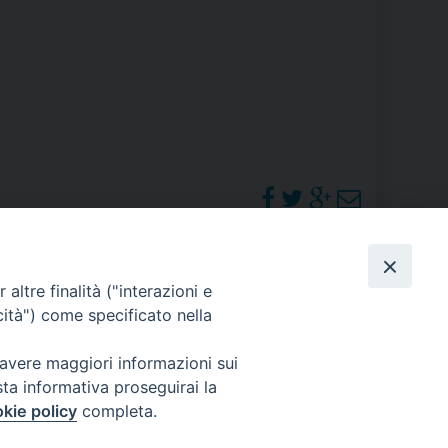
RE
TORALE DELLA CULTURA
CATTOLICA NELLE SCUOLE (IRC)
DELLA SALUTE
PO LIBERO
PHOTOGALLERY
altre finalità ("interazioni e
 E PELLEGRINAGGI
cità") come specificato nella
ORARI S. MESSE
 avere maggiori informazioni sui
sta informativa proseguirai la
I MINORI E CENTRO DI ASCOLTO DIOCESANO PER LA TUTELA DEI MINORI
kie policy
completa.