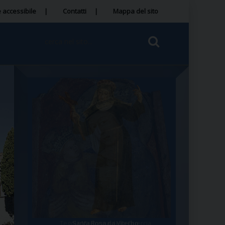
 accessibile
Contatti
Mappa del sito
Tegola Madonna della Quercia
Santa Rosa da Viterbo