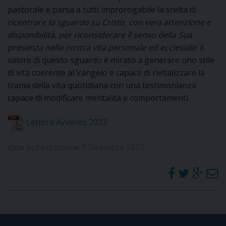
pastorale è parsa a tutti improrogabile la scelta di
I
ricentrare lo sguardo su Cristo, con vera attenzione e
P
E
disponibilità, per riconsiderare il senso della Sua
PRIVACY
presenza nella nostra vita personale ed ecclesiale
: il
D
valore di questo sguardo è mirato a generare uno stile
di vita coerente al Vangelo e capace di rivitalizzare la
COOKIE POLICY
C
trama della vita quotidiana con una testimonianza
P
capace di modificare mentalità e comportamenti.
P
R
Lettera Avvento 2023
data pubblicazione 1 Dicembre 2023
D
F
P