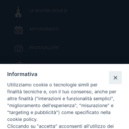
D
LA NOSTRA DIOCESI
C
APPUNTAMENTI
PHOTOGALLERY
IL VESCOVO MONS. ORAZIO FRANCESCO
PIAZZA
Informativa
VIDEOGALLERY
Utilizziamo cookie o tecnologie simili per
finalità tecniche e, con il tuo consenso, anche per
altre finalità ("interazioni e funzionalità semplici",
ORARI S. MESSE
"miglioramento dell'esperienza", "misurazione" e
"targeting e pubblicità") come specificato nella
cookie policy.
MODULISTICA
Cliccando su "accetta" acconsenti all'utilizzo dei