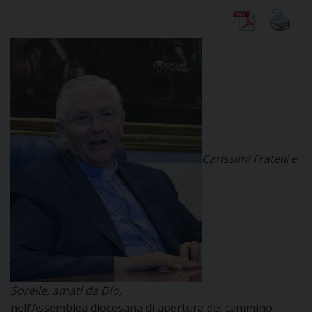
CURIA
CLERO
C
Carissimi Fratelli e
PARROCCHIE
C
P
CONTATTI
C
C
P
Sorelle, amati da Dio,
DOVE SIAMO
nell’Assemblea diocesana di apertura del cammino
E