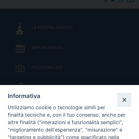
DOVE SIAMO
E
I
LA NOSTRA DIOCESI
P
E
PRIVACY
APPUNTAMENTI
D
COOKIE POLICY
C
PHOTOGALLERY
P
P
R
IL VESCOVO MONS. ORAZIO FRANCESCO
PIAZZA
Informativa
D
VIDEOGALLERY
Utilizziamo cookie o tecnologie simili per
finalità tecniche e, con il tuo consenso, anche per
altre finalità ("interazioni e funzionalità semplici",
F
ORARI S. MESSE
"miglioramento dell'esperienza", "misurazione" e
"targeting e pubblicità") come specificato nella
P