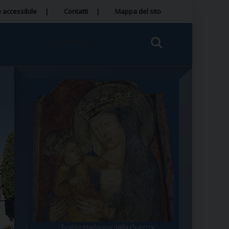
 accessibile
Contatti
Mappa del sito
Tegola Madonna della Quercia
Santa Rosa da Viterbo