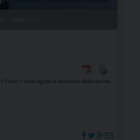
ACY
COOKIE POLICY
RALE
DEL CLERO
CO
SANO)
RATIVO
IA
 Paolo II sulla dignità e vocazione della donna
A LE CHIESE
RELIGIOSO
SANO