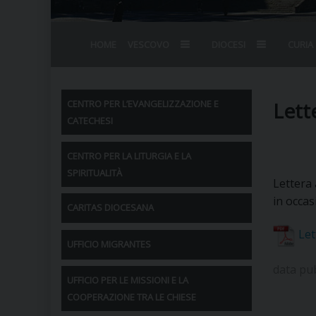
HOME
VESCOVO
DIOCESI
CURIA
BIOGRAFIA
STEMMA
OMELIE
AGENDA D
VESCOVADO
VESCOVI E
Lett
CENTRO PER L’EVANGELIZZAZIONE E
CATECHESI
CENTRO PER LA LITURGIA E LA
SPIRITUALITÀ
Lettera
in occas
CARITAS DIOCESANA
Let
UFFICIO MIGRANTES
data pu
UFFICIO PER LE MISSIONI E LA
COOPERAZIONE TRA LE CHIESE