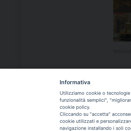
data pu
Informativa
LA NOSTRA DIOCESI
Utilizziamo cookie o tecnologie s
funzionalità semplici", "miglior
cookie policy.
IL VESCOVO MONS. ORAZIO
Cliccando su "accetta" acconsent
FRANCESCO PIAZZA
cookie utilizzati e personalizza
navigazione installando i soli co
MODULISTICA