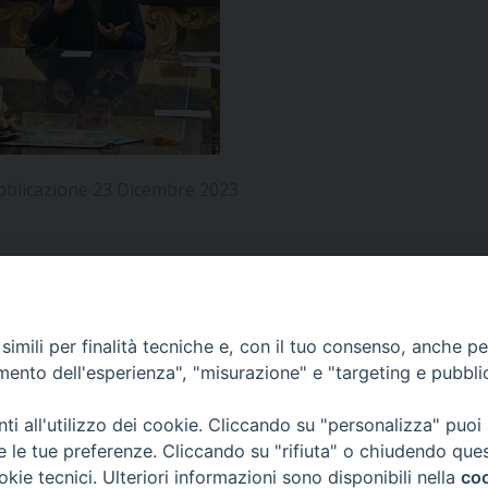
UFFICIO PER LA PASTORALE FAMILIARE
GIORNALINO MINISTRANTI
INDICAZIONI E DOCUMENTI PASTORALE FAMILIA
UFFICIO PER LA PASTORALE GIOVANILE
UFFICIO PER L’EDUCAZIONE E LA SCUOLA – PAS
UFFICIO PER L’INSEGNAMENTO DELLA RELIGIONE 
bblicazione 23 Dicembre 2023
UFFICIO PER LA PASTORALE DELLA SALUTE
INDICAZIONI E DOCUMENTI UFFICIO PASTORALE 
UFFICIO PER LA PASTORALE DELLO SPORT E TEM
UFFICIO PER LA PASTORALE DEL TURISMO, FESTE
APPUNTAMENTI
imili per finalità tecniche e, con il tuo consenso, anche per 
amento dell'esperienza", "misurazione" e "targeting e pubbli
UFFICIO PASTORALE CARCERARIA
VIDEOGALLERY
i all'utilizzo dei cookie. Cliccando su "personalizza" puoi
UFFICIO SERVIZIO DIOCESANO PER LA TUTELA DE
re le tue preferenze. Cliccando su "rifiuta" o chiudendo que
okie tecnici. Ulteriori informazioni sono disponibili nella
coo
PODCAST