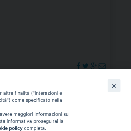
RE
TORALE DELLA CULTURA
CATTOLICA NELLE SCUOLE (IRC)
DELLA SALUTE
PO LIBERO
 E PELLEGRINAGGI
PHOTOGALLERY
altre finalità ("interazioni e
cità") come specificato nella
ORARI S. MESSE
 avere maggiori informazioni sui
I MINORI E CENTRO DI ASCOLTO DIOCESANO PER LA TUTELA DEI MINORI
sta informativa proseguirai la
kie policy
completa.