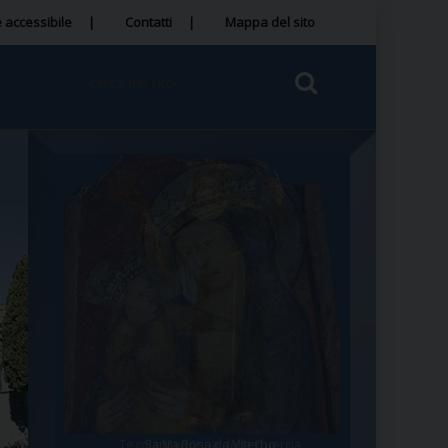
 accessibile
Contatti
Mappa del sito
Tegola Madonna della Quercia
Santa Rosa da Viterbo