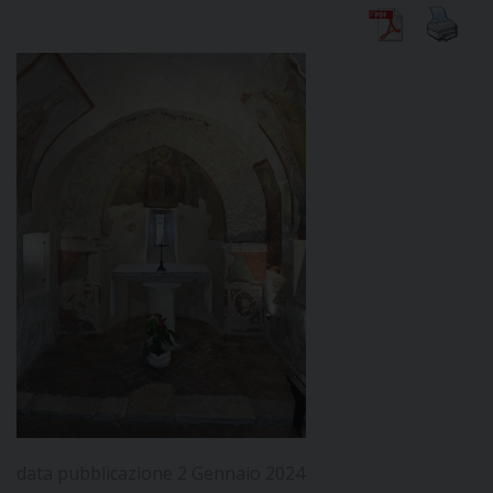
DIOCESI
CURIA
CLERO
C
PARROCCHIE
C
P
CONTATTI
C
data pubblicazione 2 Gennaio 2024
C
P