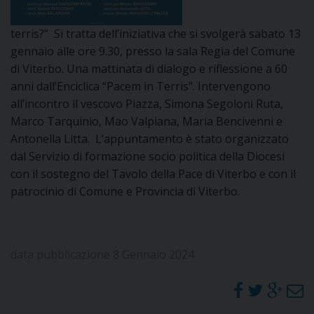
DOVE SIAMO
E
terris?” Si tratta dell’iniziativa che si svolgerà sabato 13
I
gennaio alle ore 9.30, presso la sala Regia del Comune
di Viterbo. Una mattinata di dialogo e riflessione a 60
P
E
PRIVACY
anni dall’Enciclica “Pacem in Terris”. Intervengono
all’incontro il vescovo Piazza, Simona Segoloni Ruta,
D
Marco Tarquinio, Mao Valpiana, Maria Bencivenni e
Antonella Litta. L’appuntamento è stato organizzato
COOKIE POLICY
C
P
dal Servizio di formazione socio politica della Diocesi
con il sostegno del Tavolo della Pace di Viterbo e con il
P
R
patrocinio di Comune e Provincia di Viterbo.
D
data pubblicazione 8 Gennaio 2024
F
P