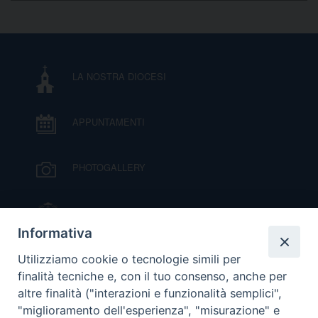
D
C
LA NOSTRA DIOCESI
APPUNTAMENTI
PHOTOGALLERY
IL VESCOVO MONS. ORAZIO FRANCESCO
PIAZZA
Informativa
VIDEOGALLERY
Utilizziamo cookie o tecnologie simili per
finalità tecniche e, con il tuo consenso, anche per
altre finalità ("interazioni e funzionalità semplici",
ORARI S. MESSE
"miglioramento dell'esperienza", "misurazione" e