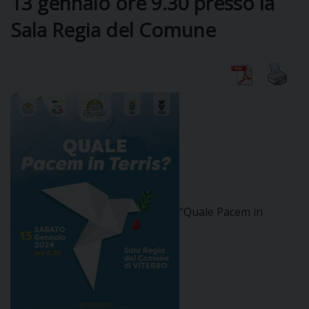
13 gennaio ore 9.30 presso la
Sala Regia del Comune
DIOCESI
CURIA
CLERO
C
PARROCCHIE
“Quale Pacem in
C
P
CONTATTI
C
C
P