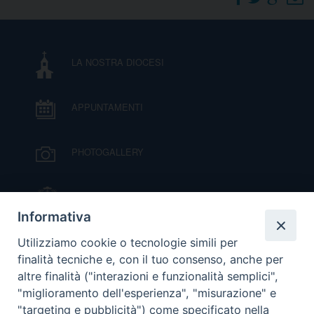
DOVE SIAMO
E
I
LA NOSTRA DIOCESI
P
E
PRIVACY
APPUNTAMENTI
D
COOKIE POLICY
C
PHOTOGALLERY
P
P
R
IL VESCOVO MONS. ORAZIO FRANCESCO
PIAZZA
Informativa
D
VIDEOGALLERY
Utilizziamo cookie o tecnologie simili per
finalità tecniche e, con il tuo consenso, anche per
altre finalità ("interazioni e funzionalità semplici",
F
ORARI S. MESSE
"miglioramento dell'esperienza", "misurazione" e
"targeting e pubblicità") come specificato nella
P