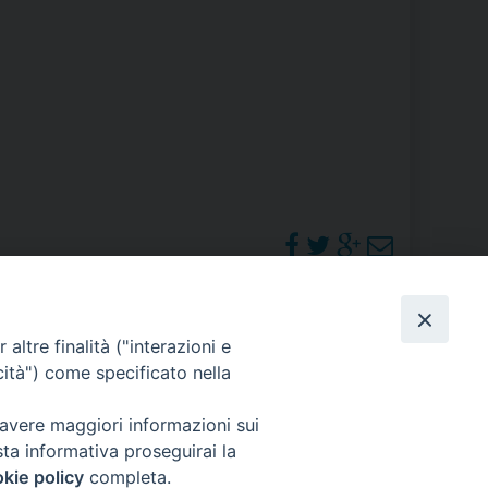
RE
TORALE DELLA CULTURA
CATTOLICA NELLE SCUOLE (IRC)
DELLA SALUTE
PO LIBERO
 E PELLEGRINAGGI
PHOTOGALLERY
altre finalità ("interazioni e
cità") come specificato nella
ORARI S. MESSE
 avere maggiori informazioni sui
I MINORI E CENTRO DI ASCOLTO DIOCESANO PER LA TUTELA DEI MINORI
sta informativa proseguirai la
kie policy
completa.