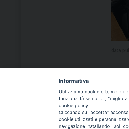
data pu
Informativa
LA NOSTRA DIOCESI
Utilizziamo cookie o tecnologie s
funzionalità semplici", "miglior
cookie policy.
IL VESCOVO MONS. ORAZIO
Cliccando su "accetta" acconsent
FRANCESCO PIAZZA
cookie utilizzati e personalizza
navigazione installando i soli co
MODULISTICA