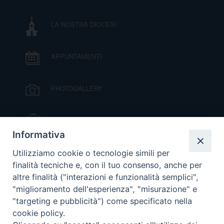
I
LA NOSTRA DIOCESI
P
E
PRIVACY
APPUNTAMENTI
D
COOKIE POLICY
C
PHOTOGALLERY
P
P
R
IL VESCOVO MONS. ORAZIO FRANCESCO
PIAZZA
Informativa
D
VIDEOGALLERY
Utilizziamo cookie o tecnologie simili per
finalità tecniche e, con il tuo consenso, anche per
altre finalità ("interazioni e funzionalità semplici",
F
ORARI S. MESSE
"miglioramento dell'esperienza", "misurazione" e
"targeting e pubblicità") come specificato nella
P
cookie policy.
MODULISTICA