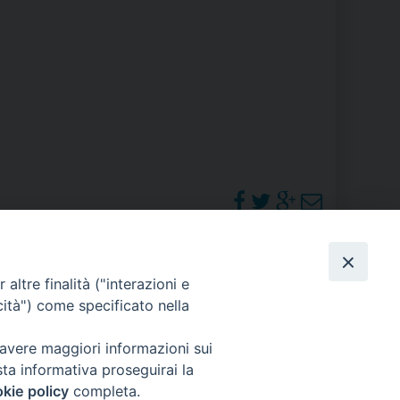
RE
TORALE DELLA CULTURA
CATTOLICA NELLE SCUOLE (IRC)
DELLA SALUTE
PO LIBERO
 E PELLEGRINAGGI
PHOTOGALLERY
altre finalità ("interazioni e
cità") come specificato nella
ORARI S. MESSE
 avere maggiori informazioni sui
I MINORI E CENTRO DI ASCOLTO DIOCESANO PER LA TUTELA DEI MINORI
sta informativa proseguirai la
kie policy
completa.