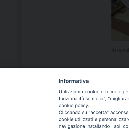
data pu
Informativa
LA NOSTRA DIOCESI
Utilizziamo cookie o tecnologie s
funzionalità semplici", "miglior
cookie policy.
IL VESCOVO MONS. ORAZIO
Cliccando su "accetta" acconsent
FRANCESCO PIAZZA
cookie utilizzati e personalizza
navigazione installando i soli co
MODULISTICA