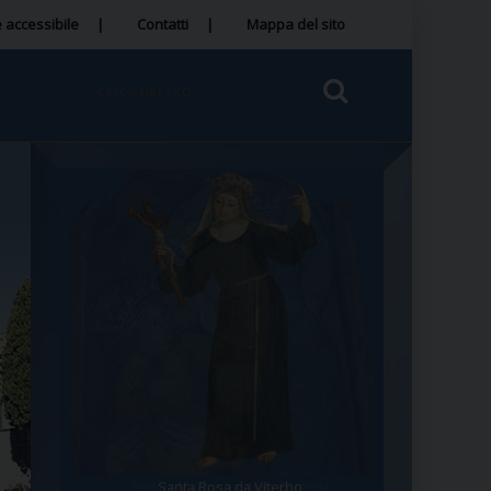
 accessibile
Contatti
Mappa del sito
Tegola Madonna della Quercia
Santa Rosa da Viterbo