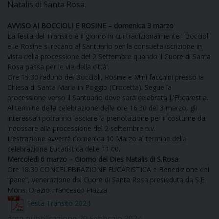
Natalis di Santa Rosa.
DOVE SIAMO
E
AVVISO AI BOCCIOLI E ROSINE – domenica 3 marzo
I
La festa del Transito è il giorno in cui tradizionalmente i Boccioli
e le Rosine si recano al Santuario per la consueta iscrizione in
P
E
PRIVACY
vista della processione del 2 Settembre quando il Cuore di Santa
Rosa passa per le vie della città’.
D
Ore 15.30 raduno dei Boccioli, Rosine e Mini facchini presso la
Chiesa di Santa Maria in Poggio (Crocetta). Segue la
processione verso il Santuario dove sarà celebrata L’Eucarestia.
COOKIE POLICY
C
P
Al termine della celebrazione delle ore 16.30 del 3 marzo, gli
interessati potranno lasciare la prenotazione per il costume da
P
indossare alla processione del 2 settembre p.v.
R
L’estrazione avverrà domenica 10 Marzo al termine della
celebrazione Eucaristica delle 11.00.
Mercoledì 6 marzo – Giorno del Dies Natalis di S.Rosa
D
Ore 18.30 CONCELEBRAZIONE EUCARISTICA e Benedizione del
“pane”, venerazione del Cuore di Santa Rosa presieduta da S.E.
Mons. Orazio Francesco Piazza.
F
Festa Transito 2024
P
data pubblicazione 20 Febbraio 2024