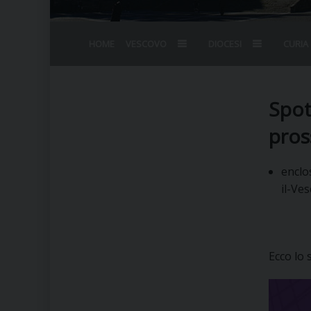
HOME
VESCOVO
DIOCESI
CURIA
BIOGRAFIA
STEMMA
OMELIE
AGENDA D
VESCOVADO
VESCOVI E
Spot
pros
enclo
il-Ve
Ecco lo 
Video
Player