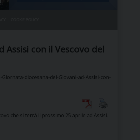
ACY
COOKIE POLICY
RALE
DEL CLERO
CO
 Assisi con il Vescovo del
SANO)
RATIVO
IA
-Giornata-diocesana-dei-Giovani-ad-Assisi-con-
A LE CHIESE
RELIGIOSO
SANO
ovo che si terrà il prossimo 25 aprile ad Assisi.