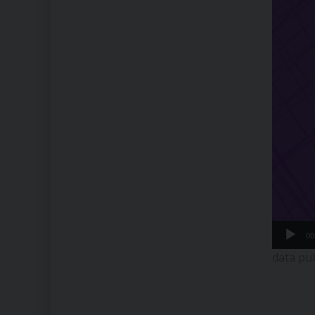
00
data pu