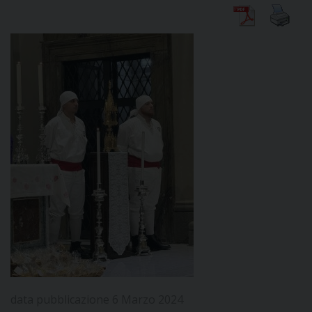
DIOCESI
CURIA
CLERO
C
PARROCCHIE
C
P
CONTATTI
C
data pubblicazione 6 Marzo 2024
C
P