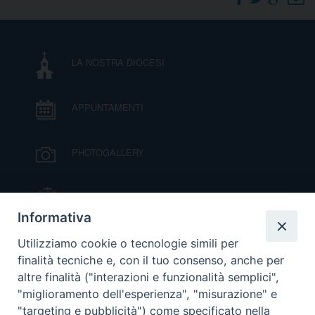
DOVE SIAMO
E
I
LA NOSTRA DIOCESI
P
E
PRIVACY
APPUNTAMENTI
D
COOKIE POLICY
C
PHOTOGALLERY
P
P
R
IL VESCOVO MONS. ORAZIO FRANCESCO
PIAZZA
Informativa
D
VIDEOGALLERY
Utilizziamo cookie o tecnologie simili per
finalità tecniche e, con il tuo consenso, anche per
altre finalità ("interazioni e funzionalità semplici",
F
ORARI S. MESSE
"miglioramento dell'esperienza", "misurazione" e
"targeting e pubblicità") come specificato nella
P