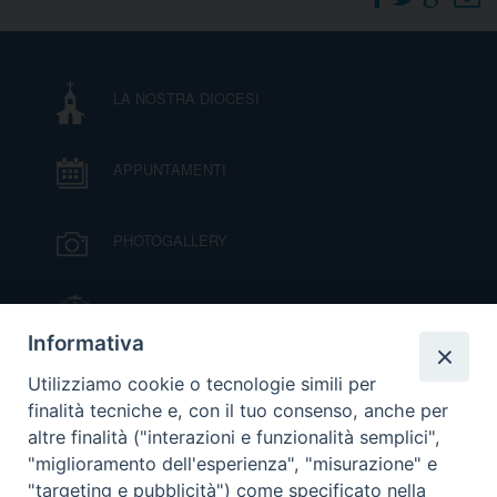
DOVE SIAMO
E
I
LA NOSTRA DIOCESI
P
E
PRIVACY
APPUNTAMENTI
D
COOKIE POLICY
C
PHOTOGALLERY
P
P
R
IL VESCOVO MONS. ORAZIO FRANCESCO
PIAZZA
Informativa
D
VIDEOGALLERY
Utilizziamo cookie o tecnologie simili per
finalità tecniche e, con il tuo consenso, anche per
altre finalità ("interazioni e funzionalità semplici",
F
ORARI S. MESSE
"miglioramento dell'esperienza", "misurazione" e
"targeting e pubblicità") come specificato nella
P