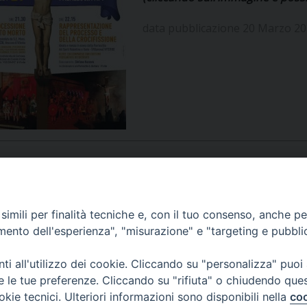
UFFICIO PER LA PASTORALE FAMILIARE
GIORNALINO MINISTRANTI
INDICAZIONI E DOCUMENTI PASTORALE FAMILIA
data pubblicazione 20 Marzo 2
UFFICIO PER LA PASTORALE GIOVANILE
UFFICIO PER L’EDUCAZIONE E LA SCUOLA – PAS
UFFICIO PER L’INSEGNAMENTO DELLA RELIGIONE 
UFFICIO PER LA PASTORALE DELLA SALUTE
INDICAZIONI E DOCUMENTI UFFICIO PASTORALE 
UFFICIO PER LA PASTORALE DELLO SPORT E TEM
UFFICIO PER LA PASTORALE DEL TURISMO, FESTE
APPUNTAMENTI
imili per finalità tecniche e, con il tuo consenso, anche per 
amento dell'esperienza", "misurazione" e "targeting e pubbli
UFFICIO PASTORALE CARCERARIA
VIDEOGALLERY
i all'utilizzo dei cookie. Cliccando su "personalizza" puoi
UFFICIO SERVIZIO DIOCESANO PER LA TUTELA DE
re le tue preferenze. Cliccando su "rifiuta" o chiudendo que
okie tecnici. Ulteriori informazioni sono disponibili nella
coo
PODCAST