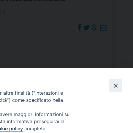
RE
024
TORALE DELLA CULTURA
CATTOLICA NELLE SCUOLE (IRC)
DELLA SALUTE
PO LIBERO
 E PELLEGRINAGGI
PHOTOGALLERY
altre finalità ("interazioni e
cità") come specificato nella
ORARI S. MESSE
 avere maggiori informazioni sui
I MINORI E CENTRO DI ASCOLTO DIOCESANO PER LA TUTELA DEI MINORI
sta informativa proseguirai la
kie policy
completa.