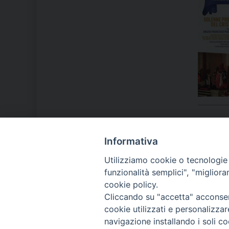
Informativa
LA NOSTRA DIOCESI
Utilizziamo cookie o tecnologie s
funzionalità semplici", "miglior
cookie policy.
IL VESCOVO MONS. ORAZIO
Cliccando su "accetta" acconsent
FRANCESCO PIAZZA
cookie utilizzati e personalizza
navigazione installando i soli co
MODULISTICA