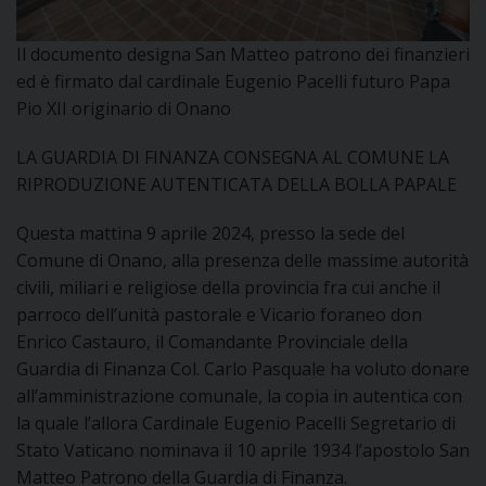
DOVE SIAMO
E
Il documento designa San Matteo patrono dei finanzieri
I
ed è firmato dal cardinale Eugenio Pacelli futuro Papa
Pio XII originario di Onano
P
E
PRIVACY
LA GUARDIA DI FINANZA CONSEGNA AL COMUNE LA
D
RIPRODUZIONE AUTENTICATA DELLA BOLLA PAPALE
COOKIE POLICY
C
Questa mattina 9 aprile 2024, presso la sede del
P
Comune di Onano, alla presenza delle massime autorità
P
civili, miliari e religiose della provincia fra cui anche il
R
parroco dell’unità pastorale e Vicario foraneo don
Enrico Castauro, il Comandante Provinciale della
D
Guardia di Finanza Col. Carlo Pasquale ha voluto donare
all’amministrazione comunale, la copia in autentica con
la quale l’allora Cardinale Eugenio Pacelli Segretario di
F
Stato Vaticano nominava il 10 aprile 1934 l’apostolo San
Matteo Patrono della Guardia di Finanza.
P