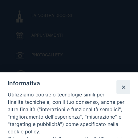
LA NOSTRA DIOCESI
APPUNTAMENTI
PHOTOGALLERY
IL VESCOVO MONS. ORAZIO FRANCESCO
PIAZZA
Informativa
VIDEOGALLERY
Utilizziamo cookie o tecnologie simili per
finalità tecniche e, con il tuo consenso, anche per
altre finalità ("interazioni e funzionalità semplici",
ORARI S. MESSE
"miglioramento dell'esperienza", "misurazione" e
"targeting e pubblicità") come specificato nella
cookie policy.
MODULISTICA