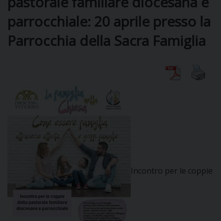
pastorale familiare diocesana e
parrocchiale: 20 aprile presso la
DIOCESI
Parrocchia della Sacra Famiglia
CURIA
CLERO
C
PARROCCHIE
C
Incontro per le coppie
P
CONTATTI
C
C
P