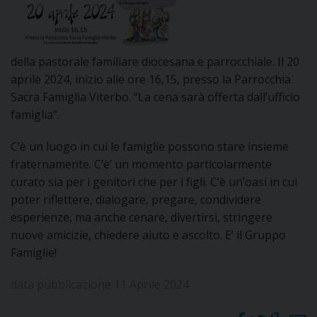
DOVE SIAMO
E
I
della pastorale familiare diocesana e parrocchiale. Il 20
P
E
aprile 2024, inizio alle ore 16,15, presso la Parrocchia
PRIVACY
Sacra Famiglia Viterbo. “La cena sarà offerta dall’ufficio
D
famiglia”.
COOKIE POLICY
C
C’è un luogo in cui le famiglie possono stare insieme
P
fraternamente. C’è’ un momento particolarmente
P
curato sia per i genitori che per i figli. C’è un’oasi in cui
R
poter riflettere, dialogare, pregare, condividere
esperienze, ma anche cenare, divertirsi, stringere
nuove amicizie, chiedere aiuto e ascolto. E’ il Gruppo
D
Famiglie!
F
data pubblicazione 11 Aprile 2024
P