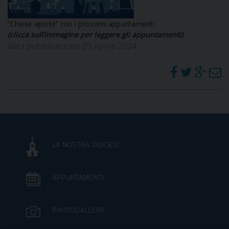
DOVE SIAMO
E
“Chiese aperte” con i prossimi appuntamenti.
I
(clicca sull’immagine per leggere gli appuntamenti)
data pubblicazione 29 Aprile 2024
P
E
PRIVACY
D
COOKIE POLICY
C
P
P
R
LA NOSTRA DIOCESI
D
APPUNTAMENTI
F
PHOTOGALLERY
P