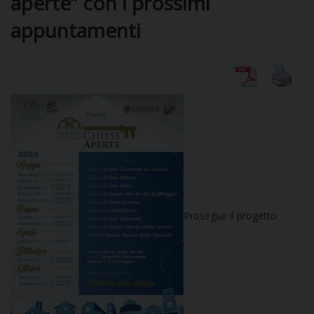
aperte” con i prossimi
appuntamenti
DIOCESI
CURIA
CLERO
C
PARROCCHIE
Prosegue il progetto
C
P
CONTATTI
C
C
P