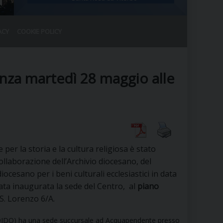
ACY
COOKIE POLICY
RALE
DEL CLERO
CO
enza martedì 28 maggio alle
SANO)
RATIVO
IA
er la storia e la cultura religiosa è stato
A LE CHIESE
collaborazione dell’Archivio diocesano, del
diocesano per i beni culturali ecclesiastici in data
RELIGIOSO
SANO
ata inaugurata la sede del Centro, al
piano
 S. Lorenzo 6/A.
DIDO) ha una sede succursale ad Acquapendente presso