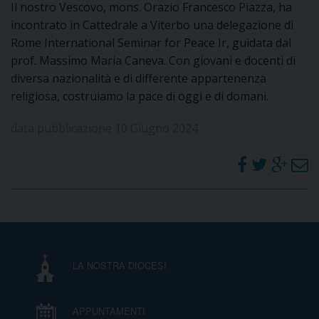
Il nostro Vescovo, mons. Orazio Francesco Piazza, ha
I
incontrato in Cattedrale a Viterbo una delegazione di
Rome International Seminar for Peace Ir, guidata dal
P
E
PRIVACY
prof. Massimo Maria Caneva. Con giovani e docenti di
diversa nazionalità e di differente appartenenza
D
religiosa, costruiamo la pace di oggi e di domani.
COOKIE POLICY
C
P
data pubblicazione 10 Giugno 2024
P
R
D
F
LA NOSTRA DIOCESI
P
APPUNTAMENTI