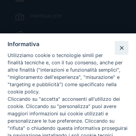
D
C
PHOTOGALLERY
IL VESCOVO MONS. ORAZIO FRANCESCO
PIAZZA
Informativa
VIDEOGALLERY
Utilizziamo cookie o tecnologie simili per
finalità tecniche e, con il tuo consenso, anche per
altre finalità ("interazioni e funzionalità semplici",
ORARI S. MESSE
"miglioramento dell'esperienza", "misurazione" e
"targeting e pubblicità") come specificato nella
cookie policy.
MODULISTICA
Cliccando su "accetta" acconsenti all'utilizzo dei
cookie. Cliccando su "personalizza" puoi avere
PODCAST
maggiori informazioni sui cookie utilizzati e
personalizzare le tue preferenze. Cliccando su
"rifiuta" o chiudendo questa informativa proseguirai
la navigazione installando i soli cookie tecnici.