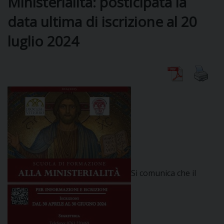
Ministerialità: posticipata la
data ultima di iscrizione al 20
DIOCESI
luglio 2024
CURIA
CLERO
C
PARROCCHIE
C
Si comunica che il
P
CONTATTI
C
C
P