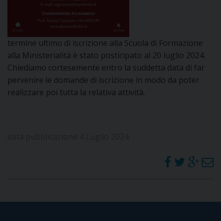
DOVE SIAMO
E
I
termine ultimo di iscrizione alla Scuola di Formazione
P
E
alla Ministerialità è stato posticipato al 20 luglio 2024.
PRIVACY
Chiediamo cortesemente entro la suddetta data di far
D
pervenire le domande di iscrizione in modo da poter
realizzare poi tutta la relativa attività.
COOKIE POLICY
C
P
P
R
data pubblicazione 4 Luglio 2024
D
F
P