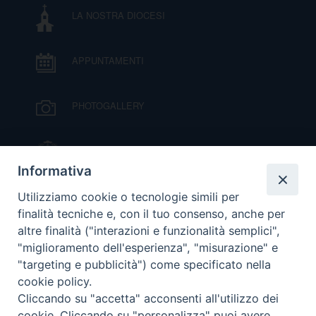
LA NOSTRA DIOCESI
D
APPUNTAMENTI
C
PHOTOGALLERY
IL VESCOVO MONS. ORAZIO FRANCESCO
PIAZZA
Informativa
VIDEOGALLERY
Utilizziamo cookie o tecnologie simili per
finalità tecniche e, con il tuo consenso, anche per
altre finalità ("interazioni e funzionalità semplici",
ORARI S. MESSE
"miglioramento dell'esperienza", "misurazione" e
"targeting e pubblicità") come specificato nella
cookie policy.
MODULISTICA
Cliccando su "accetta" acconsenti all'utilizzo dei
cookie. Cliccando su "personalizza" puoi avere