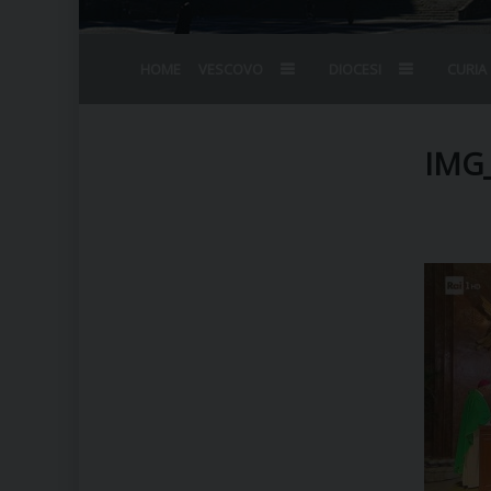
HOME
VESCOVO
DIOCESI
CURIA
BIOGRAFIA
STEMMA
OMELIE
AGENDA D
VESCOVADO
VESCOVI E
IMG