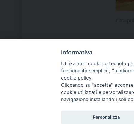
data pu
Informativa
LA NOSTRA DIOCESI
Utilizziamo cookie o tecnologie s
funzionalità semplici", "miglior
cookie policy.
IL VESCOVO MONS. ORAZIO
Cliccando su "accetta" acconsent
FRANCESCO PIAZZA
cookie utilizzati e personalizza
navigazione installando i soli co
MODULISTICA
Personalizza