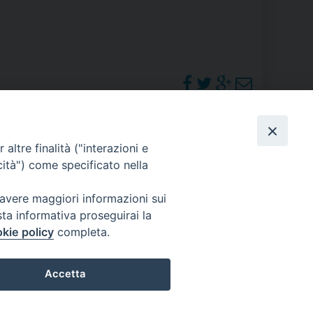
RE
TORALE DELLA CULTURA
CATTOLICA NELLE SCUOLE (IRC)
DELLA SALUTE
PHOTOGALLERY
altre finalità ("interazioni e
cità") come specificato nella
PO LIBERO
ORARI S. MESSE
 avere maggiori informazioni sui
sta informativa proseguirai la
 E PELLEGRINAGGI
kie policy
completa.
Accetta
I MINORI E CENTRO DI ASCOLTO DIOCESANO PER LA TUTELA DEI MINORI
Preferenze Cookie