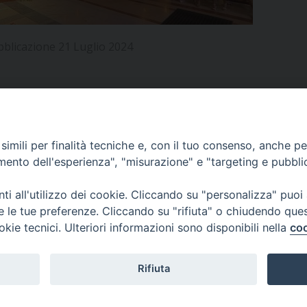
UFFICIO PER LA PASTORALE FAMILIARE
GIORNALINO MINISTRANTI
INDICAZIONI E DOCUMENTI PASTORALE FAMILIA
UFFICIO PER LA PASTORALE GIOVANILE
bblicazione 21 Luglio 2024
UFFICIO PER L’EDUCAZIONE E LA SCUOLA – PAS
UFFICIO PER L’INSEGNAMENTO DELLA RELIGIONE 
UFFICIO PER LA PASTORALE DELLA SALUTE
INDICAZIONI E DOCUMENTI UFFICIO PASTORALE 
APPUNTAMENTI
imili per finalità tecniche e, con il tuo consenso, anche per 
amento dell'esperienza", "misurazione" e "targeting e pubbli
UFFICIO PER LA PASTORALE DELLO SPORT E TEM
VIDEOGALLERY
i all'utilizzo dei cookie. Cliccando su "personalizza" puoi
re le tue preferenze. Cliccando su "rifiuta" o chiudendo que
UFFICIO PER LA PASTORALE DEL TURISMO, FESTE
okie tecnici. Ulteriori informazioni sono disponibili nella
coo
PODCAST
UFFICIO PASTORALE CARCERARIA
Rifiuta
UFFICIO SERVIZIO DIOCESANO PER LA TUTELA DE
© 2026 Diocesi di Viterbo.