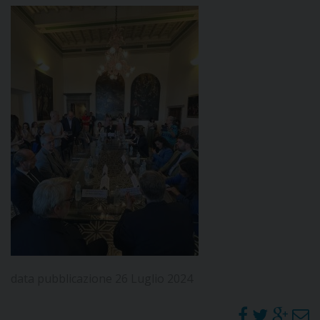
CURIA
CLERO
C
PARROCCHIE
C
P
CONTATTI
C
data pubblicazione 26 Luglio 2024
C
P
DOVE SIAMO
E