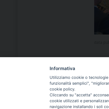
data pu
Informativa
LA NOSTRA DIOCESI
Utilizziamo cookie o tecnologie s
funzionalità semplici", "miglior
cookie policy.
IL VESCOVO MONS. ORAZIO
Cliccando su "accetta" acconsent
FRANCESCO PIAZZA
cookie utilizzati e personalizza
navigazione installando i soli co
MODULISTICA