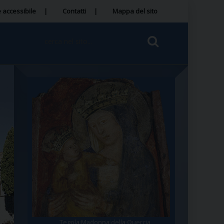
 accessibile
Contatti
Mappa del sito
Tegola Madonna della Quercia
Santa Rosa da Viterbo