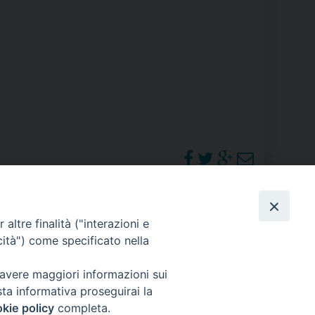
RE
TORALE DELLA CULTURA
CATTOLICA NELLE SCUOLE (IRC)
DELLA SALUTE
PO LIBERO
 E PELLEGRINAGGI
PHOTOGALLERY
altre finalità ("interazioni e
cità") come specificato nella
ORARI S. MESSE
 avere maggiori informazioni sui
I MINORI E CENTRO DI ASCOLTO DIOCESANO PER LA TUTELA DEI MINORI
sta informativa proseguirai la
kie policy
completa.