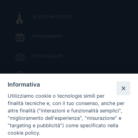
DOVE SIAMO
E
LA NOSTRA DIOCESI
I
P
E
PRIVACY
APPUNTAMENTI
D
PHOTOGALLERY
COOKIE POLICY
C
P
IL VESCOVO MONS. ORAZIO FRANCESCO
P
PIAZZA
R
Informativa
VIDEOGALLERY
Utilizziamo cookie o tecnologie simili per
D
finalità tecniche e, con il tuo consenso, anche per
altre finalità ("interazioni e funzionalità semplici",
ORARI S. MESSE
"miglioramento dell'esperienza", "misurazione" e
F
"targeting e pubblicità") come specificato nella
cookie policy.
MODULISTICA
P