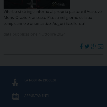
DOVE SIAMO
E
Viterbo si stringe intorno al proprio pastore il Vescovo
I
Mons. Orazio Francesco Piazza nel giorno del suo
compleanno e onomastico. Auguri Eccellenza!
P
E
PRIVACY
data pubblicazione 4 Ottobre 2024
D
COOKIE POLICY
C
P
P
R
D
LA NOSTRA DIOCESI
F
APPUNTAMENTI
P