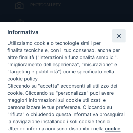
PHOTOGALLERY
D
IL VESCOVO MONS. ORAZIO FRANCESCO
C
PIAZZA
Informativa
VIDEOGALLERY
Utilizziamo cookie o tecnologie simili per
finalità tecniche e, con il tuo consenso, anche per
altre finalità ("interazioni e funzionalità semplici",
ORARI S. MESSE
"miglioramento dell'esperienza", "misurazione" e
"targeting e pubblicità") come specificato nella
cookie policy.
MODULISTICA
Cliccando su "accetta" acconsenti all'utilizzo dei
cookie. Cliccando su "personalizza" puoi avere
PODCAST
maggiori informazioni sui cookie utilizzati e
personalizzare le tue preferenze. Cliccando su
"rifiuta" o chiudendo questa informativa proseguirai
la navigazione installando i soli cookie tecnici.
© 2026 Diocesi di Viterbo.
Preferenze Cookie
Ulteriori informazioni sono disponibili nella
cookie