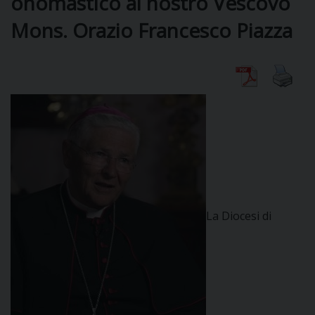
onomastico al nostro Vescovo
Mons. Orazio Francesco Piazza
DIOCESI
CURIA
CLERO
C
PARROCCHIE
La Diocesi di
C
P
CONTATTI
C
C
P