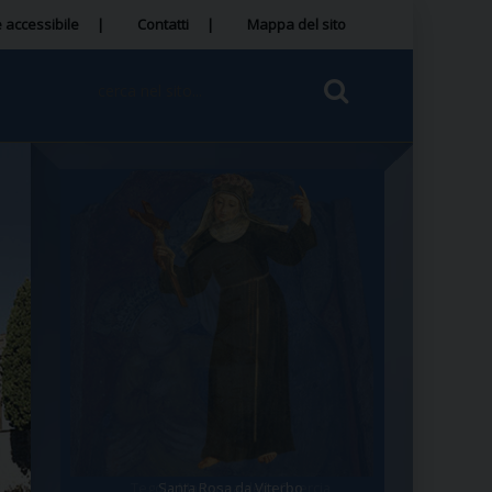
 accessibile
Contatti
Mappa del sito
Tegola Madonna della Quercia
Santa Rosa da Viterbo