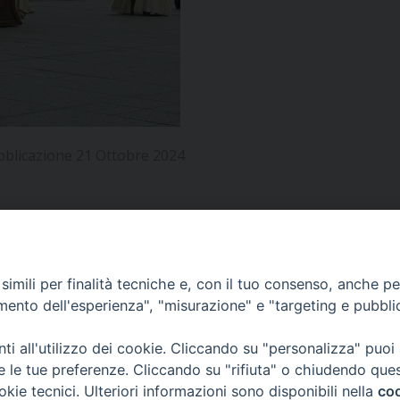
UFFICIO PER LA PASTORALE FAMILIARE
GIORNALINO MINISTRANTI
INDICAZIONI E DOCUMENTI PASTORALE FAMILIA
UFFICIO PER LA PASTORALE GIOVANILE
UFFICIO PER L’EDUCAZIONE E LA SCUOLA – PAS
UFFICIO PER L’INSEGNAMENTO DELLA RELIGIONE 
bblicazione 21 Ottobre 2024
UFFICIO PER LA PASTORALE DELLA SALUTE
INDICAZIONI E DOCUMENTI UFFICIO PASTORALE 
UFFICIO PER LA PASTORALE DELLO SPORT E TEM
UFFICIO PER LA PASTORALE DEL TURISMO, FESTE
APPUNTAMENTI
imili per finalità tecniche e, con il tuo consenso, anche per 
amento dell'esperienza", "misurazione" e "targeting e pubbli
UFFICIO PASTORALE CARCERARIA
VIDEOGALLERY
i all'utilizzo dei cookie. Cliccando su "personalizza" puoi
UFFICIO SERVIZIO DIOCESANO PER LA TUTELA DE
re le tue preferenze. Cliccando su "rifiuta" o chiudendo que
okie tecnici. Ulteriori informazioni sono disponibili nella
coo
PODCAST