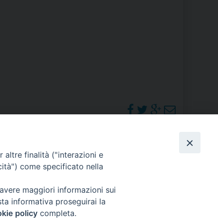
RE
TORALE DELLA CULTURA
CATTOLICA NELLE SCUOLE (IRC)
DELLA SALUTE
PO LIBERO
 E PELLEGRINAGGI
PHOTOGALLERY
altre finalità ("interazioni e
cità") come specificato nella
ORARI S. MESSE
 avere maggiori informazioni sui
I MINORI E CENTRO DI ASCOLTO DIOCESANO PER LA TUTELA DEI MINORI
sta informativa proseguirai la
kie policy
completa.