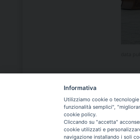
data pu
Informativa
LA NOSTRA DIOCESI
Utilizziamo cookie o tecnologie s
funzionalità semplici", "miglior
cookie policy.
IL VESCOVO MONS. ORAZIO
Cliccando su "accetta" acconsent
FRANCESCO PIAZZA
cookie utilizzati e personalizza
navigazione installando i soli co
MODULISTICA